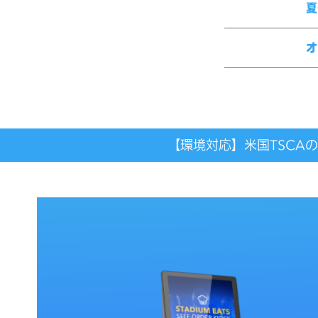
夏
オ
【環境対応】米国TSCA