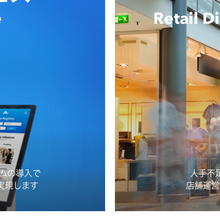
e
Retail D
テムの導入で
人手不
実現します
店舗運営