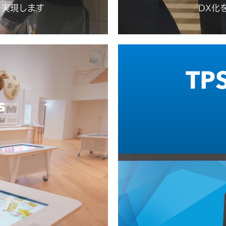
を実現します
DX化
TPS
s