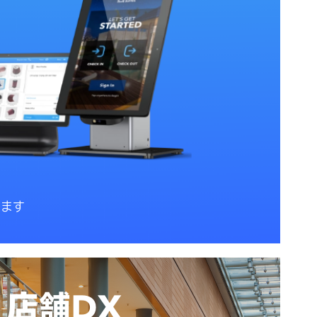
します
店舗DX