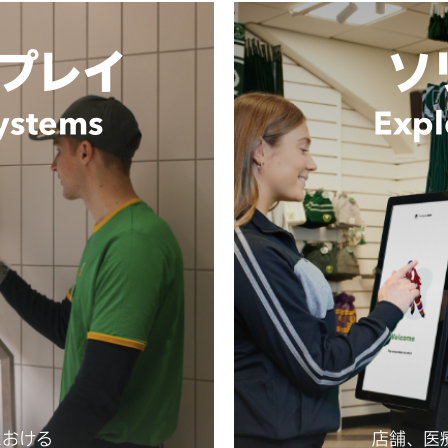
プレイ
ソ
Systems
Expl
における
店舗、医