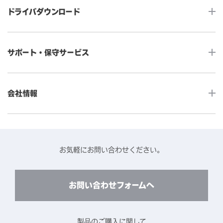
ドライバダウンロード
インタラクティブ・デジタルサイネージ
セルフサービス
産業用組込みタッチモニター
店舗DX
タッチパネル・ドライバ一覧
メディカルタッチモニター
サポート・保守サービス
POS
タッチパネル・ドライバ（製品ごと）
Android製品用MDM -EloView-
飲食店
カタログ・ユーザーマニュアルダウンロード
アクセサリー（別売オプション）
小売
会社情報
よくあるご質問
タッチパネルコンポーネント
医療・ヘルスケア
保証と修理のご案内
タッチパネルの技術紹介
アクセスマップ
産業
終息製品の修理対応期間のご案内
ソフトウェア・ハードウェアパートナー
お知らせ
事例紹介
お気軽にお問い合わせください。
保守サービスのご案内
動作検証済みハードウェアについて
プライバシーポリシー
コンテンツライブラリー
リユース・リサイクルサービスのご案内
製品に関するご案内（終息・仕様変更）
このサイトについて
お問い合わせフォームへ
CADデータ送付のご依頼
環境対応
製品の技術的なお問い合わせ
ARviewer
製品のご購入に関して