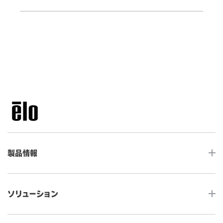
製品情報
LCDデスクトップタッチモニター
ソリューション
ノンタッチ モニター
タッチコンピューター
サイネージ