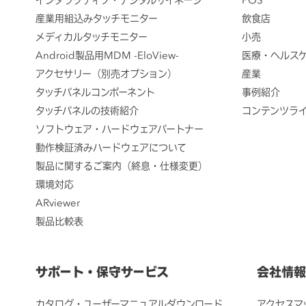
産業用組込みタッチモニター
飲食店
メディカルタッチモニター
小売
Android製品用MDM -EloView-
医療・ヘルス
アクセサリー（別売オプション）
産業
タッチパネルコンポーネント
事例紹介
タッチパネルの技術紹介
コンテンツラ
ソフトウェア・ハードウェアパートナー
動作検証済みハードウェアについて
製品に関するご案内（終息・仕様変更）
環境対応
ARviewer
製品比較表
サポート・保守サービス
会社情報
カタログ・ユーザーマニュアルダウンロード
アクセスマ