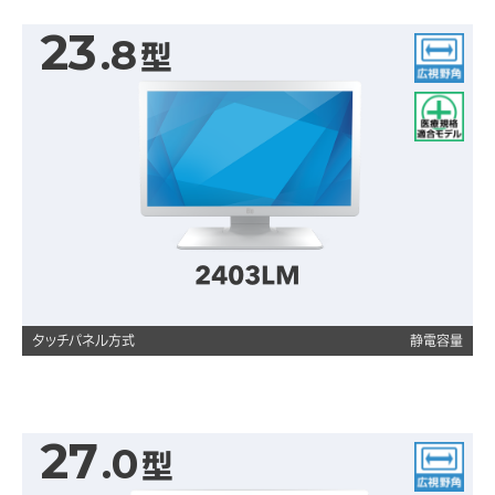
23
.8
型
広視野角
医療規格適合モデル
2403LM
タッチパネル方式
静電容量
27
.0
型
広視野角