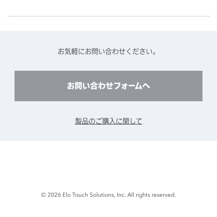
よくあるご質問
タッチパネルコンポーネント
医療・ヘルスケア
保証と修理のご案内
タッチパネルの技術紹介
アクセスマップ
産業
終息製品の修理対応期間のご案内
ソフトウェア・ハードウェアパートナー
お知らせ
事例紹介
お気軽にお問い合わせください。
保守サービスのご案内
動作検証済みハードウェアについて
プライバシーポリシー
コンテンツライブラリー
リユース・リサイクルサービスのご案内
製品に関するご案内（終息・仕様変更）
このサイトについて
お問い合わせフォームへ
CADデータ送付のご依頼
環境対応
製品の技術的なお問い合わせ
ARviewer
製品のご購入に関して
製品比較表
© 2026 Elo Touch Solutions, Inc. All rights reserved.