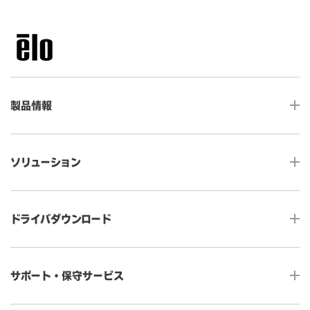
製品情報
LCDデスクトップタッチモニター
ソリューション
ノンタッチ モニター
タッチコンピューター
サイネージ
ドライバダウンロード
インタラクティブ・デジタルサイネージ
セルフサービス
産業用組込みタッチモニター
店舗DX
タッチパネル・ドライバ一覧
メディカルタッチモニター
サポート・保守サービス
POS
タッチパネル・ドライバ（製品ごと）
Android製品用MDM -EloView-
飲食店