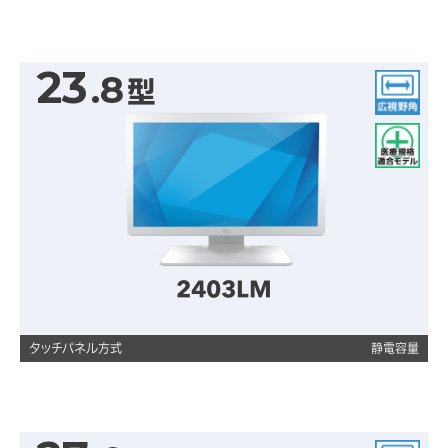
23
.8
型
広視野角
医療規格適合モデル
2403LM
タッチパネル方式
静電容量