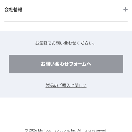
カタログ・ユーザーマニュアルダウンロード
アクセサリー（別売オプション）
小売
会社情報
よくあるご質問
タッチパネルコンポーネント
医療・ヘルスケア
保証と修理のご案内
タッチパネルの技術紹介
アクセスマップ
産業
終息製品の修理対応期間のご案内
ソフトウェア・ハードウェアパートナー
お知らせ
事例紹介
お気軽にお問い合わせください。
保守サービスのご案内
動作検証済みハードウェアについて
プライバシーポリシー
コンテンツライブラリー
リユース・リサイクルサービスのご案内
製品に関するご案内（終息・仕様変更）
このサイトについて
お問い合わせフォームへ
CADデータ送付のご依頼
環境対応
製品の技術的なお問い合わせ
ARviewer
製品のご購入に関して
製品比較表
© 2026 Elo Touch Solutions, Inc. All rights reserved.