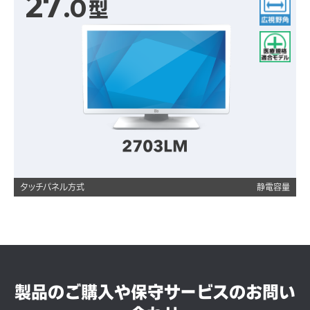
27
.0
型
広視野角
医療規格適合モデル
2703LM
タッチパネル方式
静電容量
製品のご購入や保守サービスのお問い