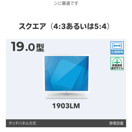
ンに最適です
スクエア（4:3あるいは5:4）
19
.0
型
広視野角
医療規格適合モデル
1903LM
タッチパネル方式
静電容量