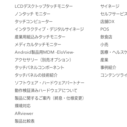
LCDデスクトップタッチモニター
サイネージ
ノンタッチ モニター
セルフサービ
タッチコンピューター
店舗DX
インタラクティブ・デジタルサイネージ
POS
産業用組込みタッチモニター
飲食店
メディカルタッチモニター
小売
Android製品用MDM -EloView-
医療・ヘルス
アクセサリー（別売オプション）
産業
タッチパネルコンポーネント
事例紹介
タッチパネルの技術紹介
コンテンツラ
ソフトウェア・ハードウェアパートナー
動作検証済みハードウェアについて
製品に関するご案内（終息・仕様変更）
環境対応
ARviewer
製品比較表