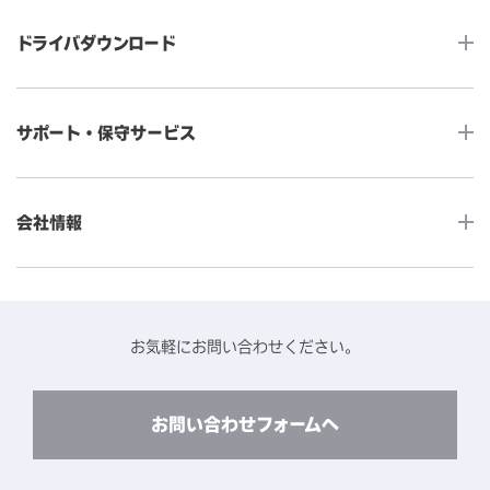
タッチコンピューター
サイネージ
ドライバダウンロード
インタラクティブ・デジタルサイネージ
セルフサービス
産業用組込みタッチモニター
店舗DX
タッチパネル・ドライバ一覧
メディカルタッチモニター
サポート・保守サービス
POS
タッチパネル・ドライバ（製品ごと）
Android製品用MDM -EloView-
飲食店
カタログ・ユーザーマニュアルダウンロード
アクセサリー（別売オプション）
小売
会社情報
よくあるご質問
タッチパネルコンポーネント
医療・ヘルスケア
保証と修理のご案内
タッチパネルの技術紹介
アクセスマップ
産業
終息製品の修理対応期間のご案内
ソフトウェア・ハードウェアパートナー
お知らせ
事例紹介
お気軽にお問い合わせください。
保守サービスのご案内
動作検証済みハードウェアについて
プライバシーポリシー
コンテンツライブラリー
リユース・リサイクルサービスのご案内
製品に関するご案内（終息・仕様変更）
このサイトについて
お問い合わせフォームへ
CADデータ送付のご依頼
環境対応
製品の技術的なお問い合わせ
ARviewer