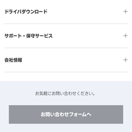
タッチコンピューター
サイネージ
ドライバダウンロード
インタラクティブ・デジタルサイネージ
セルフサービス
産業用組込みタッチモニター
店舗DX
タッチパネル・ドライバ一覧
メディカルタッチモニター
サポート・保守サービス
POS
タッチパネル・ドライバ（製品ごと）
Android製品用MDM -EloView-
飲食店
カタログ・ユーザーマニュアルダウンロード
アクセサリー（別売オプション）
小売
会社情報
よくあるご質問
タッチパネルコンポーネント
医療・ヘルスケア
保証と修理のご案内
タッチパネルの技術紹介
アクセスマップ
産業
終息製品の修理対応期間のご案内
ソフトウェア・ハードウェアパートナー
お知らせ
事例紹介
お気軽にお問い合わせください。
保守サービスのご案内
動作検証済みハードウェアについて
プライバシーポリシー
コンテンツライブラリー
リユース・リサイクルサービスのご案内
製品に関するご案内（終息・仕様変更）
このサイトについて
お問い合わせフォームへ
CADデータ送付のご依頼
環境対応
製品の技術的なお問い合わせ
ARviewer