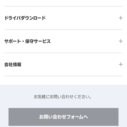
タッチコンピューター
サイネージ
ドライバダウンロード
インタラクティブ・デジタルサイネージ
セルフサービス
産業用組込みタッチモニター
店舗DX
タッチパネル・ドライバ一覧
メディカルタッチモニター
サポート・保守サービス
POS
タッチパネル・ドライバ（製品ごと）
Android製品用MDM -EloView-
飲食店
カタログ・ユーザーマニュアルダウンロード
アクセサリー（別売オプション）
小売
会社情報
よくあるご質問
タッチパネルコンポーネント
医療・ヘルスケア
保証と修理のご案内
タッチパネルの技術紹介
アクセスマップ
産業
終息製品の修理対応期間のご案内
ソフトウェア・ハードウェアパートナー
お知らせ
事例紹介
お気軽にお問い合わせください。
保守サービスのご案内
動作検証済みハードウェアについて
プライバシーポリシー
コンテンツライブラリー
リユース・リサイクルサービスのご案内
製品に関するご案内（終息・仕様変更）
このサイトについて
お問い合わせフォームへ
CADデータ送付のご依頼
環境対応