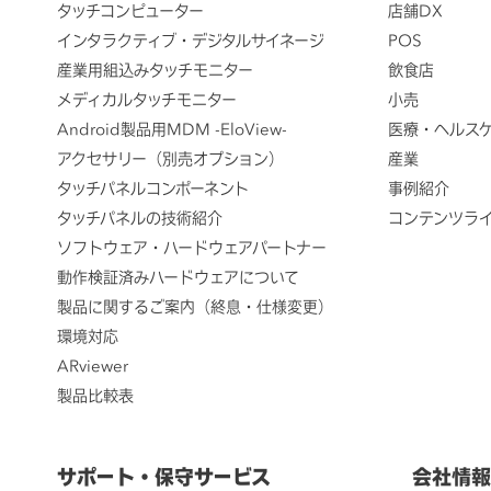
タッチコンピューター
店舗DX
インタラクティブ・デジタルサイネージ
POS
産業用組込みタッチモニター
飲食店
メディカルタッチモニター
小売
Android製品用MDM -EloView-
医療・ヘルス
アクセサリー（別売オプション）
産業
タッチパネルコンポーネント
事例紹介
タッチパネルの技術紹介
コンテンツラ
ソフトウェア・ハードウェアパートナー
動作検証済みハードウェアについて
製品に関するご案内（終息・仕様変更）
環境対応
ARviewer
製品比較表
サポート・保守サービス
会社情報