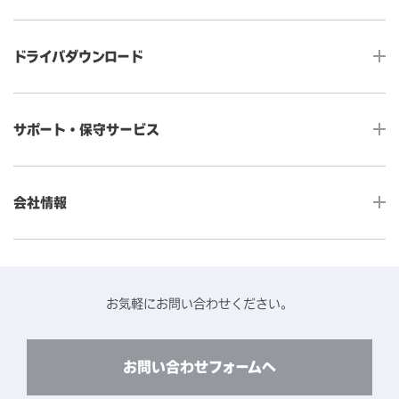
タッチコンピューター
サイネージ
ドライバダウンロード
インタラクティブ・デジタルサイネージ
セルフサービス
産業用組込みタッチモニター
店舗DX
タッチパネル・ドライバ一覧
メディカルタッチモニター
サポート・保守サービス
POS
タッチパネル・ドライバ（製品ごと）
Android製品用MDM -EloView-
飲食店
カタログ・ユーザーマニュアルダウンロード
アクセサリー（別売オプション）
小売
会社情報
よくあるご質問
タッチパネルコンポーネント
医療・ヘルスケア
保証と修理のご案内
タッチパネルの技術紹介
アクセスマップ
産業
終息製品の修理対応期間のご案内
ソフトウェア・ハードウェアパートナー
お知らせ
事例紹介
お気軽にお問い合わせください。
保守サービスのご案内
動作検証済みハードウェアについて
プライバシーポリシー
コンテンツライブラリー
リユース・リサイクルサービスのご案内
製品に関するご案内（終息・仕様変更）
このサイトについて
お問い合わせフォームへ
CADデータ送付のご依頼
環境対応