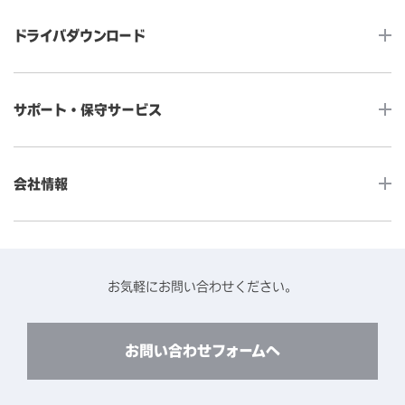
タッチコンピューター
サイネージ
ドライバダウンロード
インタラクティブ・デジタルサイネージ
セルフサービス
産業用組込みタッチモニター
店舗DX
タッチパネル・ドライバ一覧
メディカルタッチモニター
サポート・保守サービス
POS
タッチパネル・ドライバ（製品ごと）
Android製品用MDM -EloView-
飲食店
カタログ・ユーザーマニュアルダウンロード
アクセサリー（別売オプション）
小売
会社情報
よくあるご質問
タッチパネルコンポーネント
医療・ヘルスケア
保証と修理のご案内
タッチパネルの技術紹介
アクセスマップ
産業
終息製品の修理対応期間のご案内
ソフトウェア・ハードウェアパートナー
お知らせ
事例紹介
お気軽にお問い合わせください。
保守サービスのご案内
動作検証済みハードウェアについて
プライバシーポリシー
コンテンツライブラリー
リユース・リサイクルサービスのご案内
製品に関するご案内（終息・仕様変更）
このサイトについて
お問い合わせフォームへ
CADデータ送付のご依頼
環境対応
製品の技術的なお問い合わせ
ARviewer