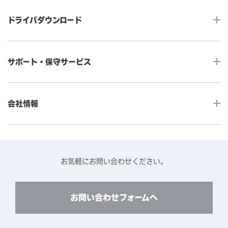
タッチコンピューター
サイネージ
ドライバダウンロード
インタラクティブ・デジタルサイネージ
セルフサービス
産業用組込みタッチモニター
店舗DX
タッチパネル・ドライバ一覧
メディカルタッチモニター
サポート・保守サービス
POS
タッチパネル・ドライバ（製品ごと）
Android製品用MDM -EloView-
飲食店
カタログ・ユーザーマニュアルダウンロード
アクセサリー（別売オプション）
小売
会社情報
よくあるご質問
タッチパネルコンポーネント
医療・ヘルスケア
保証と修理のご案内
タッチパネルの技術紹介
アクセスマップ
産業
終息製品の修理対応期間のご案内
ソフトウェア・ハードウェアパートナー
お知らせ
事例紹介
お気軽にお問い合わせください。
保守サービスのご案内
動作検証済みハードウェアについて
プライバシーポリシー
コンテンツライブラリー
リユース・リサイクルサービスのご案内
製品に関するご案内（終息・仕様変更）
このサイトについて
お問い合わせフォームへ
CADデータ送付のご依頼
環境対応
製品の技術的なお問い合わせ
ARviewer