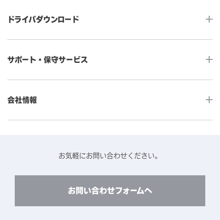
タッチコンピューター
サイネージ
ドライバダウンロード
インタラクティブ・デジタルサイネージ
セルフサービス
産業用組込みタッチモニター
店舗DX
タッチパネル・ドライバ一覧
メディカルタッチモニター
サポート・保守サービス
POS
タッチパネル・ドライバ（製品ごと）
Android製品用MDM -EloView-
飲食店
カタログ・ユーザーマニュアルダウンロード
アクセサリー（別売オプション）
小売
会社情報
よくあるご質問
タッチパネルコンポーネント
医療・ヘルスケア
保証と修理のご案内
タッチパネルの技術紹介
アクセスマップ
産業
終息製品の修理対応期間のご案内
ソフトウェア・ハードウェアパートナー
お知らせ
事例紹介
お気軽にお問い合わせください。
保守サービスのご案内
動作検証済みハードウェアについて
プライバシーポリシー
コンテンツライブラリー
リユース・リサイクルサービスのご案内
製品に関するご案内（終息・仕様変更）
このサイトについて
お問い合わせフォームへ
CADデータ送付のご依頼
環境対応
製品の技術的なお問い合わせ
ARviewer