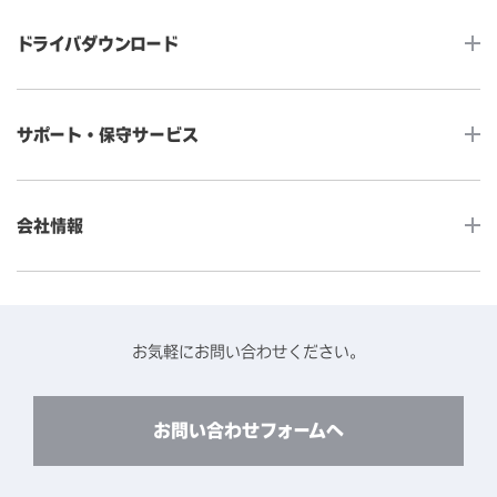
タッチコンピューター
サイネージ
ドライバダウンロード
インタラクティブ・デジタルサイネージ
セルフサービス
産業用組込みタッチモニター
店舗DX
タッチパネル・ドライバ一覧
メディカルタッチモニター
サポート・保守サービス
POS
タッチパネル・ドライバ（製品ごと）
Android製品用MDM -EloView-
飲食店
カタログ・ユーザーマニュアルダウンロード
アクセサリー（別売オプション）
小売
会社情報
よくあるご質問
タッチパネルコンポーネント
医療・ヘルスケア
保証と修理のご案内
タッチパネルの技術紹介
アクセスマップ
産業
終息製品の修理対応期間のご案内
ソフトウェア・ハードウェアパートナー
お知らせ
事例紹介
お気軽にお問い合わせください。
保守サービスのご案内
動作検証済みハードウェアについて
プライバシーポリシー
コンテンツライブラリー
リユース・リサイクルサービスのご案内
製品に関するご案内（終息・仕様変更）
このサイトについて
お問い合わせフォームへ
CADデータ送付のご依頼
環境対応
製品の技術的なお問い合わせ
ARviewer