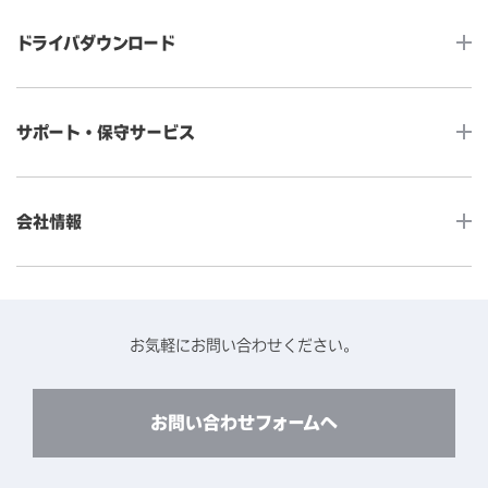
タッチコンピューター
サイネージ
ドライバダウンロード
インタラクティブ・デジタルサイネージ
セルフサービス
産業用組込みタッチモニター
店舗DX
タッチパネル・ドライバ一覧
メディカルタッチモニター
サポート・保守サービス
POS
タッチパネル・ドライバ（製品ごと）
Android製品用MDM -EloView-
飲食店
カタログ・ユーザーマニュアルダウンロード
アクセサリー（別売オプション）
小売
会社情報
よくあるご質問
タッチパネルコンポーネント
医療・ヘルスケア
保証と修理のご案内
タッチパネルの技術紹介
アクセスマップ
産業
終息製品の修理対応期間のご案内
ソフトウェア・ハードウェアパートナー
お知らせ
事例紹介
お気軽にお問い合わせください。
保守サービスのご案内
動作検証済みハードウェアについて
プライバシーポリシー
コンテンツライブラリー
リユース・リサイクルサービスのご案内
製品に関するご案内（終息・仕様変更）
このサイトについて
お問い合わせフォームへ
CADデータ送付のご依頼
環境対応
製品の技術的なお問い合わせ
ARviewer