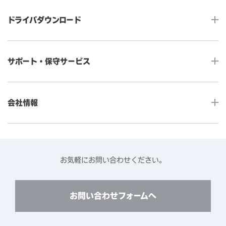
タッチコンピューター
サイネージ
ドライバダウンロード
インタラクティブ・デジタルサイネージ
セルフサービス
産業用組込みタッチモニター
店舗DX
タッチパネル・ドライバ一覧
メディカルタッチモニター
サポート・保守サービス
POS
タッチパネル・ドライバ（製品ごと）
Android製品用MDM -EloView-
飲食店
カタログ・ユーザーマニュアルダウンロード
アクセサリー（別売オプション）
小売
会社情報
よくあるご質問
タッチパネルコンポーネント
医療・ヘルスケア
保証と修理のご案内
タッチパネルの技術紹介
アクセスマップ
産業
終息製品の修理対応期間のご案内
ソフトウェア・ハードウェアパートナー
お知らせ
事例紹介
お気軽にお問い合わせください。
保守サービスのご案内
動作検証済みハードウェアについて
プライバシーポリシー
コンテンツライブラリー
リユース・リサイクルサービスのご案内
製品に関するご案内（終息・仕様変更）
このサイトについて
お問い合わせフォームへ
CADデータ送付のご依頼
環境対応
製品の技術的なお問い合わせ
ARviewer