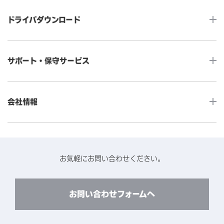
タッチコンピューター
サイネージ
ドライバダウンロード
インタラクティブ・デジタルサイネージ
セルフサービス
産業用組込みタッチモニター
店舗DX
タッチパネル・ドライバ一覧
メディカルタッチモニター
サポート・保守サービス
POS
タッチパネル・ドライバ（製品ごと）
Android製品用MDM -EloView-
飲食店
カタログ・ユーザーマニュアルダウンロード
アクセサリー（別売オプション）
小売
会社情報
よくあるご質問
タッチパネルコンポーネント
医療・ヘルスケア
保証と修理のご案内
タッチパネルの技術紹介
アクセスマップ
産業
終息製品の修理対応期間のご案内
ソフトウェア・ハードウェアパートナー
お知らせ
事例紹介
お気軽にお問い合わせください。
保守サービスのご案内
動作検証済みハードウェアについて
プライバシーポリシー
コンテンツライブラリー
リユース・リサイクルサービスのご案内
製品に関するご案内（終息・仕様変更）
このサイトについて
お問い合わせフォームへ
CADデータ送付のご依頼
環境対応
製品の技術的なお問い合わせ
ARviewer