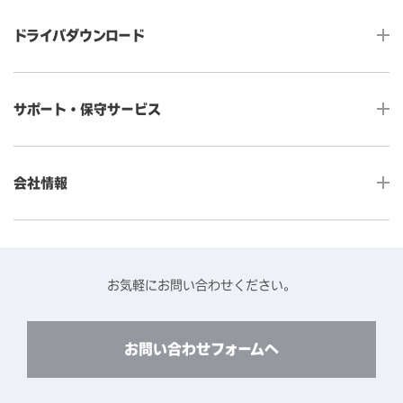
タッチコンピューター
サイネージ
ドライバダウンロード
インタラクティブ・デジタルサイネージ
セルフサービス
産業用組込みタッチモニター
店舗DX
タッチパネル・ドライバ一覧
メディカルタッチモニター
サポート・保守サービス
POS
タッチパネル・ドライバ（製品ごと）
Android製品用MDM -EloView-
飲食店
カタログ・ユーザーマニュアルダウンロード
アクセサリー（別売オプション）
小売
会社情報
よくあるご質問
タッチパネルコンポーネント
医療・ヘルスケア
保証と修理のご案内
タッチパネルの技術紹介
アクセスマップ
産業
終息製品の修理対応期間のご案内
ソフトウェア・ハードウェアパートナー
お知らせ
事例紹介
お気軽にお問い合わせください。
保守サービスのご案内
動作検証済みハードウェアについて
プライバシーポリシー
コンテンツライブラリー
リユース・リサイクルサービスのご案内
製品に関するご案内（終息・仕様変更）
このサイトについて
お問い合わせフォームへ
CADデータ送付のご依頼
環境対応
製品の技術的なお問い合わせ
ARviewer