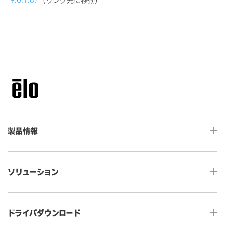
製品情報
LCDデスクトップタッチモニター
ソリューション
ノンタッチ モニター
タッチコンピューター
サイネージ
ドライバダウンロード
インタラクティブ・デジタルサイネージ
セルフサービス