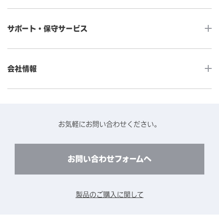
産業用組込みタッチモニター
店舗DX
タッチパネル・ドライバ一覧
メディカルタッチモニター
サポート・保守サービス
POS
タッチパネル・ドライバ（製品ごと）
Android製品用MDM -EloView-
飲食店
カタログ・ユーザーマニュアルダウンロード
アクセサリー（別売オプション）
小売
会社情報
よくあるご質問
タッチパネルコンポーネント
医療・ヘルスケア
保証と修理のご案内
タッチパネルの技術紹介
アクセスマップ
産業
終息製品の修理対応期間のご案内
ソフトウェア・ハードウェアパートナー
お知らせ
事例紹介
お気軽にお問い合わせください。
保守サービスのご案内
動作検証済みハードウェアについて
プライバシーポリシー
コンテンツライブラリー
リユース・リサイクルサービスのご案内
製品に関するご案内（終息・仕様変更）
このサイトについて
お問い合わせフォームへ
CADデータ送付のご依頼
環境対応
製品の技術的なお問い合わせ
ARviewer
製品のご購入に関して
製品比較表