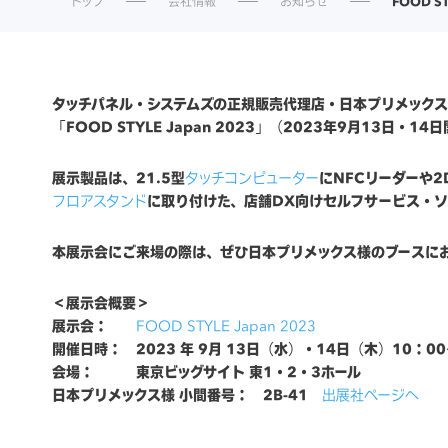
トップ
会社情報
お知らせ
FOOD S
タッチパネル・システムズの正規販売代理店・日本プリメック
「FOOD STYLE Japan 2023」（2023年9月13
展示製品は、21.5型
タッチコンピューター
にNFCリーダーや
フロアスタンド
に取り付けた、店舗DX向けセルフサービス・ソ
本展示会にご来場の際は、ぜひ日本プリメックス様のブースに
＜展示会概要＞
展示会：
FOOD STYLE Japan 2023
開催日時： 2023 年 9月 13日（水）・14日（木）10：00
会場： 東京ビッグサイト 東1・2・3ホール
日本プリメックス様 小間番号： 2B-41
出展社ページへ