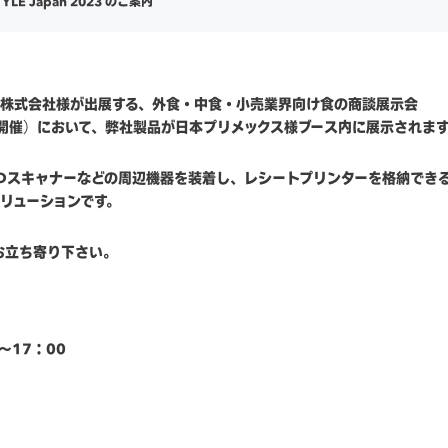
TYLE Japan 2023 のご案内
ス株式会社様が出展する、外食・中食・小売業界向け食の商談展示会
日・14日開催）において、弊社製品が日本プリメックス様ブース内に展示されま
2Dスキャナーなどの周辺機器を装着し、レシートプリンターを格納でき
リューションです。
お立ち寄り下さい。
～17：00