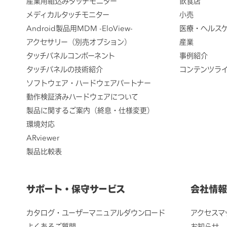
産業用組込みタッチモニター
飲食店
メディカルタッチモニター
小売
Android製品用MDM -EloView-
医療・ヘルス
アクセサリー（別売オプション）
産業
タッチパネルコンポーネント
事例紹介
タッチパネルの技術紹介
コンテンツラ
ソフトウェア・ハードウェアパートナー
動作検証済みハードウェアについて
製品に関するご案内（終息・仕様変更）
環境対応
ARviewer
製品比較表
サポート・保守サービス
会社情報
カタログ・ユーザーマニュアルダウンロード
アクセスマ
よくあるご質問
お知らせ