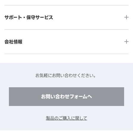
産業用組込みタッチモニター
店舗DX
タッチパネル・ドライバ一覧
メディカルタッチモニター
サポート・保守サービス
POS
タッチパネル・ドライバ（製品ごと）
Android製品用MDM -EloView-
飲食店
カタログ・ユーザーマニュアルダウンロード
アクセサリー（別売オプション）
小売
会社情報
よくあるご質問
タッチパネルコンポーネント
医療・ヘルスケア
保証と修理のご案内
タッチパネルの技術紹介
アクセスマップ
産業
終息製品の修理対応期間のご案内
ソフトウェア・ハードウェアパートナー
お知らせ
事例紹介
お気軽にお問い合わせください。
保守サービスのご案内
動作検証済みハードウェアについて
プライバシーポリシー
コンテンツライブラリー
リユース・リサイクルサービスのご案内
製品に関するご案内（終息・仕様変更）
このサイトについて
お問い合わせフォームへ
CADデータ送付のご依頼
環境対応
製品の技術的なお問い合わせ
ARviewer
製品のご購入に関して
製品比較表