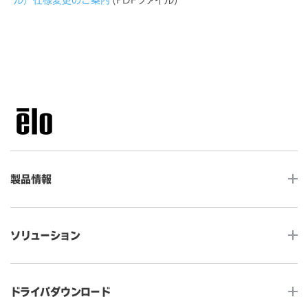
製品情報
LCDデスクトップタッチモニター
ソリューション
ノンタッチ モニター
タッチコンピューター
サイネージ
ドライバダウンロード
インタラクティブ・デジタルサイネージ
セルフサービス