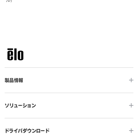
製品情報
LCDデスクトップタッチモニター
ソリューション
ノンタッチ モニター
タッチコンピューター
サイネージ
ドライバダウンロード
インタラクティブ・デジタルサイネージ
セルフサービス