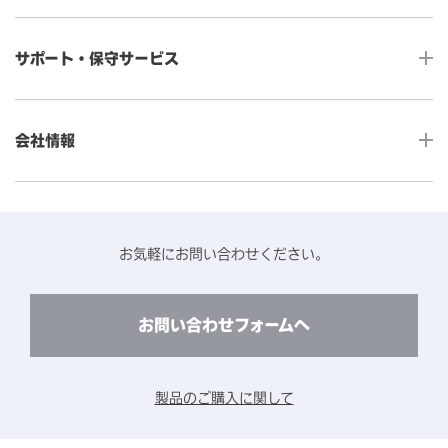
産業用組込みタッチモニター
店舗DX
タッチパネル・ドライバ一覧
メディカルタッチモニター
サポート・保守サービス
POS
タッチパネル・ドライバ（製品ごと）
Android製品用MDM -EloView-
飲食店
カタログ・ユーザーマニュアルダウンロード
アクセサリー（別売オプション）
小売
会社情報
よくあるご質問
タッチパネルコンポーネント
医療・ヘルスケア
保証と修理のご案内
タッチパネルの技術紹介
アクセスマップ
産業
終息製品の修理対応期間のご案内
ソフトウェア・ハードウェアパートナー
お知らせ
事例紹介
お気軽にお問い合わせください。
保守サービスのご案内
動作検証済みハードウェアについて
プライバシーポリシー
コンテンツライブラリー
リユース・リサイクルサービスのご案内
製品に関するご案内（終息・仕様変更）
このサイトについて
お問い合わせフォームへ
CADデータ送付のご依頼
環境対応
製品の技術的なお問い合わせ
ARviewer
製品のご購入に関して
製品比較表