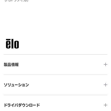
製品情報
LCDデスクトップタッチモニター
ソリューション
ノンタッチ モニター
タッチコンピューター
サイネージ
ドライバダウンロード
インタラクティブ・デジタルサイネージ
セルフサービス