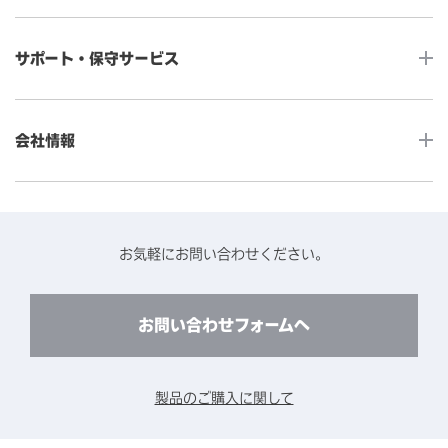
産業用組込みタッチモニター
店舗DX
タッチパネル・ドライバ一覧
メディカルタッチモニター
サポート・保守サービス
POS
タッチパネル・ドライバ（製品ごと）
Android製品用MDM -EloView-
飲食店
カタログ・ユーザーマニュアルダウンロード
アクセサリー（別売オプション）
小売
会社情報
よくあるご質問
タッチパネルコンポーネント
医療・ヘルスケア
保証と修理のご案内
タッチパネルの技術紹介
アクセスマップ
産業
終息製品の修理対応期間のご案内
ソフトウェア・ハードウェアパートナー
お知らせ
事例紹介
お気軽にお問い合わせください。
保守サービスのご案内
動作検証済みハードウェアについて
プライバシーポリシー
コンテンツライブラリー
リユース・リサイクルサービスのご案内
製品に関するご案内（終息・仕様変更）
このサイトについて
お問い合わせフォームへ
CADデータ送付のご依頼
環境対応
製品の技術的なお問い合わせ
ARviewer
製品のご購入に関して
製品比較表