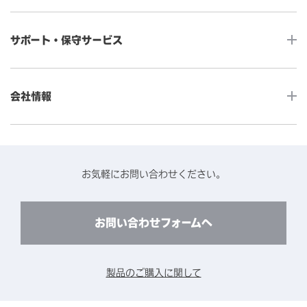
産業用組込みタッチモニター
店舗DX
タッチパネル・ドライバ一覧
メディカルタッチモニター
サポート・保守サービス
POS
タッチパネル・ドライバ（製品ごと）
Android製品用MDM -EloView-
飲食店
カタログ・ユーザーマニュアルダウンロード
アクセサリー（別売オプション）
小売
会社情報
よくあるご質問
タッチパネルコンポーネント
医療・ヘルスケア
保証と修理のご案内
タッチパネルの技術紹介
アクセスマップ
産業
終息製品の修理対応期間のご案内
ソフトウェア・ハードウェアパートナー
お知らせ
事例紹介
お気軽にお問い合わせください。
保守サービスのご案内
動作検証済みハードウェアについて
プライバシーポリシー
コンテンツライブラリー
リユース・リサイクルサービスのご案内
製品に関するご案内（終息・仕様変更）
このサイトについて
お問い合わせフォームへ
CADデータ送付のご依頼
環境対応
製品の技術的なお問い合わせ
ARviewer
製品のご購入に関して
製品比較表