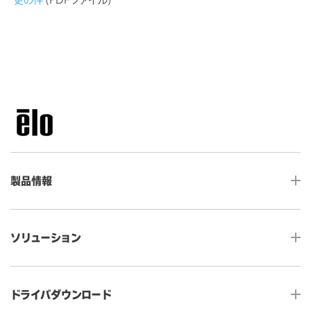
製品情報
LCDデスクトップタッチモニター
ソリューション
ノンタッチ モニター
タッチコンピューター
サイネージ
ドライバダウンロード
インタラクティブ・デジタルサイネージ
セルフサービス