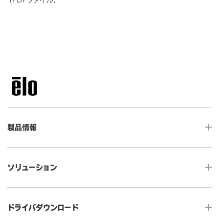
製品情報
LCDデスクトップタッチモニター
ソリューション
ノンタッチ モニター
タッチコンピューター
サイネージ
ドライバダウンロード
インタラクティブ・デジタルサイネージ
セルフサービス