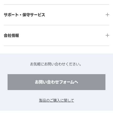
産業用組込みタッチモニター
店舗DX
タッチパネル・ドライバ一覧
メディカルタッチモニター
サポート・保守サービス
POS
タッチパネル・ドライバ（製品ごと）
Android製品用MDM -EloView-
飲食店
カタログ・ユーザーマニュアルダウンロード
アクセサリー（別売オプション）
小売
会社情報
よくあるご質問
タッチパネルコンポーネント
医療・ヘルスケア
保証と修理のご案内
タッチパネルの技術紹介
アクセスマップ
産業
終息製品の修理対応期間のご案内
ソフトウェア・ハードウェアパートナー
お知らせ
事例紹介
お気軽にお問い合わせください。
保守サービスのご案内
動作検証済みハードウェアについて
プライバシーポリシー
コンテンツライブラリー
リユース・リサイクルサービスのご案内
製品に関するご案内（終息・仕様変更）
このサイトについて
お問い合わせフォームへ
CADデータ送付のご依頼
環境対応
製品の技術的なお問い合わせ
ARviewer
製品のご購入に関して
製品比較表