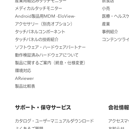
産業用組込みタッチモニター
飲食店
メディカルタッチモニター
小売
Android製品用MDM -EloView-
医療・ヘルス
アクセサリー（別売オプション）
産業
タッチパネルコンポーネント
事例紹介
タッチパネルの技術紹介
コンテンツラ
ソフトウェア・ハードウェアパートナー
動作検証済みハードウェアについて
製品に関するご案内（終息・仕様変更）
環境対応
ARviewer
製品比較表
サポート・保守サービス
会社情報
カタログ・ユーザーマニュアルダウンロード
アクセスマ
よくあるご質問
お知らせ