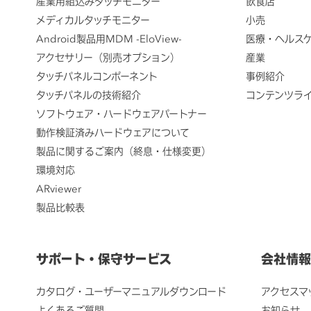
産業用組込みタッチモニター
飲食店
メディカルタッチモニター
小売
Android製品用MDM -EloView-
医療・ヘルス
アクセサリー（別売オプション）
産業
タッチパネルコンポーネント
事例紹介
タッチパネルの技術紹介
コンテンツラ
ソフトウェア・ハードウェアパートナー
動作検証済みハードウェアについて
製品に関するご案内（終息・仕様変更）
環境対応
ARviewer
製品比較表
サポート・保守サービス
会社情報
カタログ・ユーザーマニュアルダウンロード
アクセスマ
よくあるご質問
お知らせ