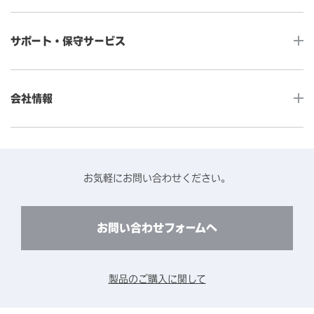
産業用組込みタッチモニター
店舗DX
タッチパネル・ドライバ一覧
メディカルタッチモニター
サポート・保守サービス
POS
タッチパネル・ドライバ（製品ごと）
Android製品用MDM -EloView-
飲食店
カタログ・ユーザーマニュアルダウンロード
アクセサリー（別売オプション）
小売
会社情報
よくあるご質問
タッチパネルコンポーネント
医療・ヘルスケア
保証と修理のご案内
タッチパネルの技術紹介
アクセスマップ
産業
終息製品の修理対応期間のご案内
ソフトウェア・ハードウェアパートナー
お知らせ
事例紹介
お気軽にお問い合わせください。
保守サービスのご案内
動作検証済みハードウェアについて
プライバシーポリシー
コンテンツライブラリー
リユース・リサイクルサービスのご案内
製品に関するご案内（終息・仕様変更）
このサイトについて
お問い合わせフォームへ
CADデータ送付のご依頼
環境対応
製品の技術的なお問い合わせ
ARviewer
製品のご購入に関して
製品比較表