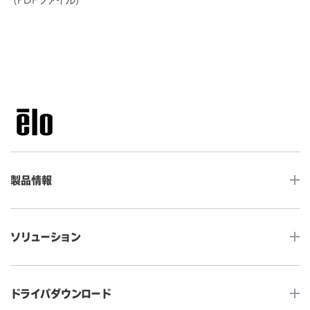
製品情報
LCDデスクトップタッチモニター
ソリューション
ノンタッチ モニター
タッチコンピューター
サイネージ
ドライバダウンロード
インタラクティブ・デジタルサイネージ
セルフサービス