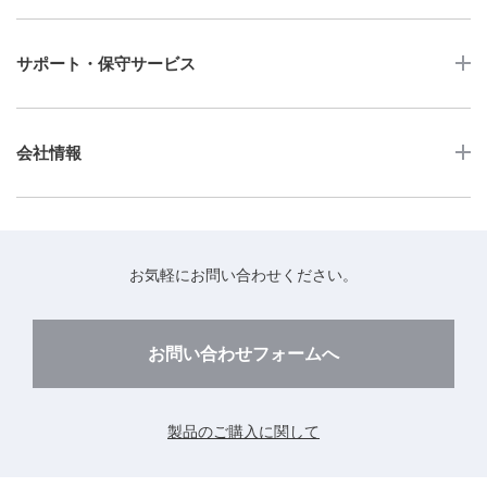
産業用組込みタッチモニター
店舗DX
タッチパネル・ドライバ一覧
メディカルタッチモニター
サポート・保守サービス
POS
タッチパネル・ドライバ（製品ごと）
Android製品用MDM -EloView-
飲食店
カタログ・ユーザーマニュアルダウンロード
アクセサリー（別売オプション）
小売
会社情報
よくあるご質問
タッチパネルコンポーネント
医療・ヘルスケア
保証と修理のご案内
タッチパネルの技術紹介
アクセスマップ
産業
終息製品の修理対応期間のご案内
ソフトウェア・ハードウェアパートナー
お知らせ
事例紹介
お気軽にお問い合わせください。
保守サービスのご案内
動作検証済みハードウェアについて
プライバシーポリシー
コンテンツライブラリー
リユース・リサイクルサービスのご案内
製品に関するご案内（終息・仕様変更）
このサイトについて
お問い合わせフォームへ
CADデータ送付のご依頼
環境対応
製品の技術的なお問い合わせ
ARviewer
製品のご購入に関して
製品比較表