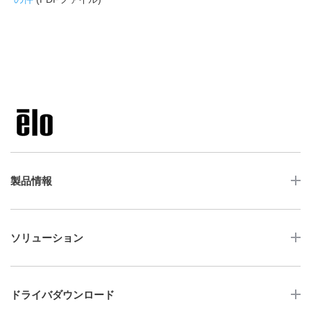
製品情報
LCDデスクトップタッチモニター
ソリューション
ノンタッチ モニター
タッチコンピューター
サイネージ
ドライバダウンロード
インタラクティブ・デジタルサイネージ
セルフサービス