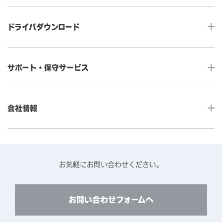
タッチコンピューター
サイネージ
ドライバダウンロード
インタラクティブ・デジタルサイネージ
セルフサービス
産業用組込みタッチモニター
店舗DX
タッチパネル・ドライバ一覧
メディカルタッチモニター
サポート・保守サービス
POS
タッチパネル・ドライバ（製品ごと）
Android製品用MDM -EloView-
飲食店
カタログ・ユーザーマニュアルダウンロード
アクセサリー（別売オプション）
小売
会社情報
よくあるご質問
タッチパネルコンポーネント
医療・ヘルスケア
保証と修理のご案内
タッチパネルの技術紹介
アクセスマップ
産業
終息製品の修理対応期間のご案内
ソフトウェア・ハードウェアパートナー
お知らせ
事例紹介
お気軽にお問い合わせください。
保守サービスのご案内
動作検証済みハードウェアについて
プライバシーポリシー
コンテンツライブラリー
リユース・リサイクルサービスのご案内
製品に関するご案内（終息・仕様変更）
このサイトについて
お問い合わせフォームへ
CADデータ送付のご依頼
環境対応
製品の技術的なお問い合わせ