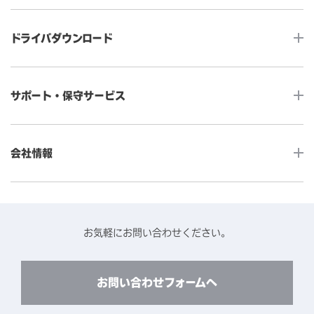
タッチコンピューター
サイネージ
ドライバダウンロード
インタラクティブ・デジタルサイネージ
セルフサービス
産業用組込みタッチモニター
店舗DX
タッチパネル・ドライバ一覧
メディカルタッチモニター
サポート・保守サービス
POS
タッチパネル・ドライバ（製品ごと）
Android製品用MDM -EloView-
飲食店
カタログ・ユーザーマニュアルダウンロード
アクセサリー（別売オプション）
小売
会社情報
よくあるご質問
タッチパネルコンポーネント
医療・ヘルスケア
保証と修理のご案内
タッチパネルの技術紹介
アクセスマップ
産業
終息製品の修理対応期間のご案内
ソフトウェア・ハードウェアパートナー
お知らせ
事例紹介
お気軽にお問い合わせください。
保守サービスのご案内
動作検証済みハードウェアについて
プライバシーポリシー
コンテンツライブラリー
リユース・リサイクルサービスのご案内
製品に関するご案内（終息・仕様変更）
このサイトについて
お問い合わせフォームへ
CADデータ送付のご依頼
環境対応
製品の技術的なお問い合わせ