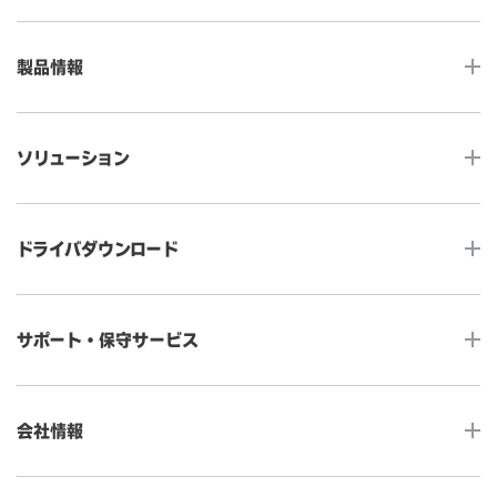
製品情報
LCDデスクトップタッチモニター
ソリューション
ノンタッチ モニター
タッチコンピューター
サイネージ
ドライバダウンロード
インタラクティブ・デジタルサイネージ
セルフサービス
産業用組込みタッチモニター
店舗DX
タッチパネル・ドライバ一覧
メディカルタッチモニター
サポート・保守サービス
POS
タッチパネル・ドライバ（製品ごと）
Android製品用MDM -EloView-
飲食店
カタログ・ユーザーマニュアルダウンロード
アクセサリー（別売オプション）
小売
会社情報
よくあるご質問
タッチパネルコンポーネント
医療・ヘルスケア
保証と修理のご案内
タッチパネルの技術紹介
アクセスマップ