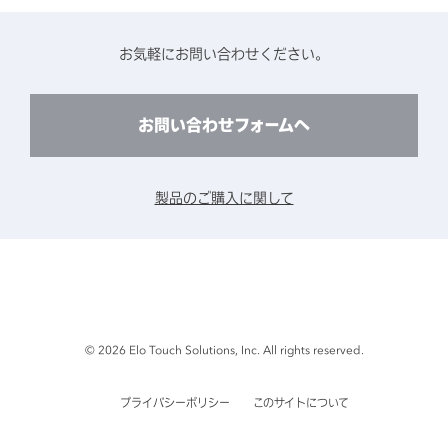
産業
終息製品の修理対応期間のご案内
ソフトウェア・ハードウェアパートナー
お知らせ
事例紹介
お気軽にお問い合わせください。
保守サービスのご案内
動作検証済みハードウェアについて
プライバシーポリシー
コンテンツライブラリー
リユース・リサイクルサービスのご案内
製品に関するご案内（終息・仕様変更）
このサイトについて
お問い合わせフォームへ
CADデータ送付のご依頼
環境対応
製品の技術的なお問い合わせ
ARviewer
製品のご購入に関して
製品比較表
© 2026 Elo Touch Solutions, Inc. All rights reserved.
プライバシーポリシー
このサイトについて