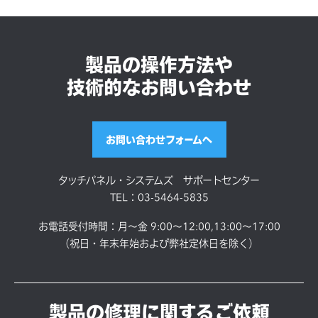
入力方法
指、手袋、専用ペン（アクテ
ィブおよびパッシブ）
製品の操作方法や
技術的なお問い合わせ
外寸
複数の形状から選択可能、詳
しくはお問い合わせ下さい。
お問い合わせフォームへ
タッチパネル・システムズ サポートセンター
インターフェース
USB、I2C、シリアル
TEL：03-5464-5835
お電話受付時間：月～金 9:00～12:00,13:00～17:00
位置ずれ
±1.5mm typical
（祝日・年末年始および弊社定休日を除く）
最大レポートレー
100Hz以上
製品の修理に関するご依頼