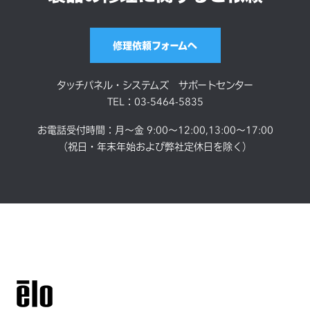
ト
修理依頼フォームへ
使用温度・湿度範
-20～70℃、95％RH以下
囲
（結露なきこと）
タッチパネル・システムズ サポートセンター
TEL：03-5464-5835
お電話受付時間：月～金 9:00～12:00,13:00～17:00
（祝日・年末年始および弊社定休日を除く）