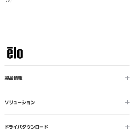
製品情報
LCDデスクトップタッチモニター
ソリューション
ノンタッチ モニター
タッチコンピューター
サイネージ
ドライバダウンロード
インタラクティブ・デジタルサイネージ
セルフサービス