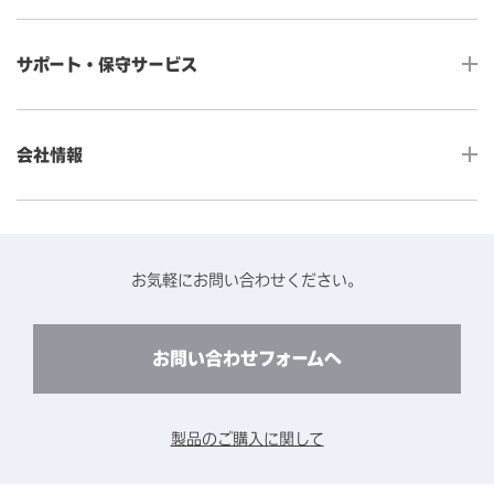
産業用組込みタッチモニター
店舗DX
タッチパネル・ドライバ一覧
メディカルタッチモニター
サポート・保守サービス
POS
タッチパネル・ドライバ（製品ごと）
Android製品用MDM -EloView-
飲食店
カタログ・ユーザーマニュアルダウンロード
アクセサリー（別売オプション）
小売
会社情報
よくあるご質問
タッチパネルコンポーネント
医療・ヘルスケア
保証と修理のご案内
タッチパネルの技術紹介
アクセスマップ
産業
終息製品の修理対応期間のご案内
ソフトウェア・ハードウェアパートナー
お知らせ
事例紹介
お気軽にお問い合わせください。
保守サービスのご案内
動作検証済みハードウェアについて
プライバシーポリシー
コンテンツライブラリー
リユース・リサイクルサービスのご案内
製品に関するご案内（終息・仕様変更）
このサイトについて
お問い合わせフォームへ
CADデータ送付のご依頼
環境対応
製品の技術的なお問い合わせ
ARviewer
製品のご購入に関して
製品比較表