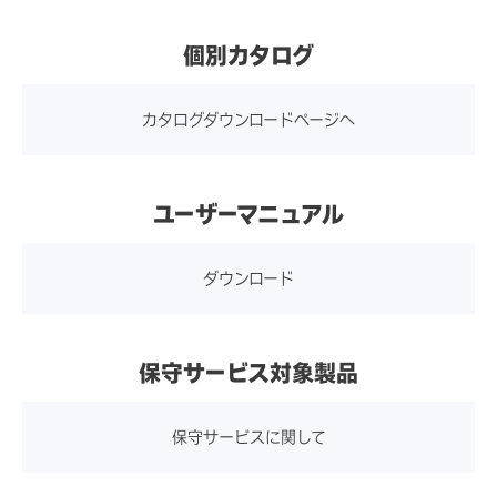
法適合モジュール）
・ケーブルタイ 2本
保存時及び輸送時：0～95％
タッチパネル方式
投影型静電容量方式
個別カタログ
備考）OS が Windows 10
・クイックインストールガイ
RH（結露なきこと）
の場合、6GHzで使用するこ
ド及び注意書き 各1部
カタログダウンロードページへ
とはできません。
タッチ点数
最大10点
規格
VCCIクラスB、電波法、RC
M、UL、FCC Part15クラス
ユーザーマニュアル
Bluetooth
BT 5.2対応（電波法適合モジ
タッチパネル表面
B、c-UL、ICES-003クラス
アンチグレア（非光沢）
ュール）
処理
B、CE、RoHS、WEEE、UK
ダウンロード
CA、IEC62368-1
LAN(Gigabit)
1000Base-T/ 100Base-TX/
保守サービス対象製品
10-BaseT対応
保守サービスに関して
スピーカー
2W×2（ステレオ）