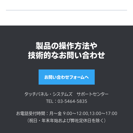
Webカメラ
8MP、最大解像度1920×10
80、30fps 備考）オートフ
ォーカス
製品の操作方法や
技術的なお問い合わせ
マイク
デジタルマイク×1
お問い合わせフォームへ
ファン
なし
タッチパネル・システムズ サポートセンター
TEL：03-5464-5835
お電話受付時間：月～金 9:00～12:00,13:00～17:00
（祝日・年末年始および弊社定休日を除く）