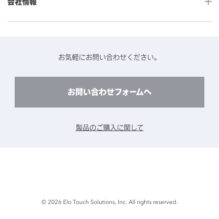
会社情報
よくあるご質問
タッチパネルコンポーネント
医療・ヘルスケア
保証と修理のご案内
タッチパネルの技術紹介
アクセスマップ
産業
終息製品の修理対応期間のご案内
ソフトウェア・ハードウェアパートナー
お知らせ
事例紹介
お気軽にお問い合わせください。
保守サービスのご案内
動作検証済みハードウェアについて
プライバシーポリシー
コンテンツライブラリー
リユース・リサイクルサービスのご案内
製品に関するご案内（終息・仕様変更）
このサイトについて
お問い合わせフォームへ
CADデータ送付のご依頼
環境対応
製品の技術的なお問い合わせ
ARviewer
製品のご購入に関して
製品比較表
© 2026 Elo Touch Solutions, Inc. All rights reserved.