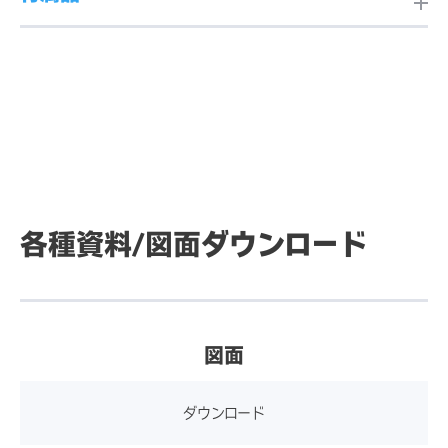
メモリ
8GB
表示エリア
216.6mm(H)×135.4mm(V)
用済み）
表示エリア
344mm(H)×194mm(V)（1
（10.1型）
・DCジャック：7.4/5.1φ用
5.6型）
標準付属品
・AC電源ケーブル（3ピン、
本体色
ダークグレイメタリック
ストレージ
256GB（M.2 NVMe SSD
DCジャック（センタープラ
長さ1.8m、PSE品、IEC603
4）
ス）
20-1 C5コネクタ）1本
表示色
1677万色
表示色
1619万色
・キャッシュドロワー/シリア
電源・消費電力
AC100V～240V、50/60H
・3P-2P変換アダプター（PS
ルポート（RS232C）用RJ-1
z、40W（Typ.）
E品）1個
OS
Windows 11 IoT Enterprise
輝度
387cd/㎡（タッチパネル装着
2×1
・ACアダプター（PSE適合、
輝度
255cd/㎡（標準値）
2024 LTSC 64bit
各種資料/
図面ダウンロード
時の標準値）
・24VパワードUSB×1
DCケーブル長さ1.8m、C6イ
備考）レストアする際にWin
使用・保存温度範
使用時：0～35℃
・USBタイプA ver3.0×4
ンレット）1個
dows 10 IoT Enterprise 20
囲
保存時及び輸送時：-20～6
コントラスト比
1000：1（標準値）
・Gigabit Ethernet (RJ-45)
・固定用ベースプレート及び
コントラスト比
900：1（標準値）
21 LTSC 64bitに変更可能
0℃
×1
VHBテープ 1式
図面
・ネジ（M4x8mm）1本 備
視野角
上下170°、左右170°
視野角
上下160°、左右160°
無線LAN (WiFi)
802.11 a/b/g/n/ac/ax 2.4G
考) M4×6mm 2本が付属し
ダウンロード
使用・保存湿度範
使用時：10～90％RH（結露
Hz/5GHz/6GHz対応（電波
ている場合あり
囲
なきこと）