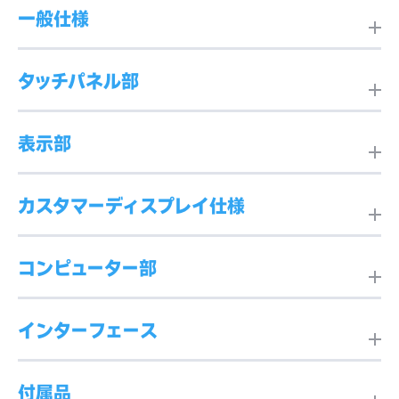
一般仕様
タッチパネル部
製品名
ESY15i2-2UWA-0-MT-8G
-2S-W2-64-GY-POS-CFD
表示部
（E425383）
方式
投影型静電容量方式
カスタマーディスプレイ仕様
画面サイズ
15.6型
外形寸法
364mm(W)×299mm(H)×
タッチ点数
最大10点
180mm(D)
コンピューター部
※チルト角度24°の場合（備
画面サイズ
10.1型
アスペクト比
16:9
表面処理
クリア（光沢）
考：標準チルト角度範囲：2
4°～62°）
インターフェース
CPU
Intel Pentium J6426
最大解像度
1920×1200
最大解像度
1920×1080
付属品
重量
約4kg
本体
・USB-C×1（システムで使