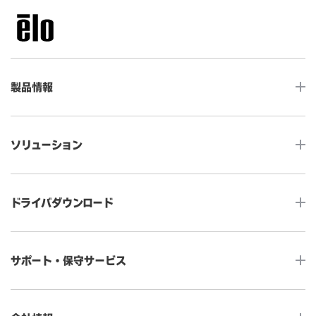
製品情報
LCDデスクトップタッチモニター
ソリューション
ノンタッチ モニター
タッチコンピューター
サイネージ
ドライバダウンロード
インタラクティブ・デジタルサイネージ
セルフサービス
産業用組込みタッチモニター
店舗DX
タッチパネル・ドライバ一覧
メディカルタッチモニター
サポート・保守サービス
POS
タッチパネル・ドライバ（製品ごと）
Android製品用MDM -EloView-
飲食店
カタログ・ユーザーマニュアルダウンロード
アクセサリー（別売オプション）
小売