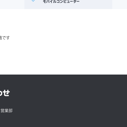
適です
わせ
 営業部