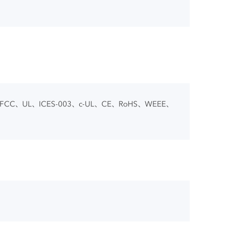
CC、UL、ICES-003、c-UL、CE、RoHS、WEEE、