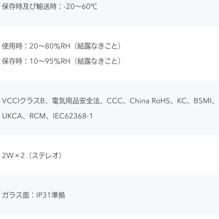
保存時及び輸送時：-20～60℃
使用時：20～80％RH（結露なきこと）
保存時：10～95％RH（結露なきこと）
VCCIクラスB、電気用品安全法、CCC、China RoHS、KC、BSMI、F
UKCA、RCM、IEC62368-1
2W×2（ステレオ）
ガラス面：IP31準拠