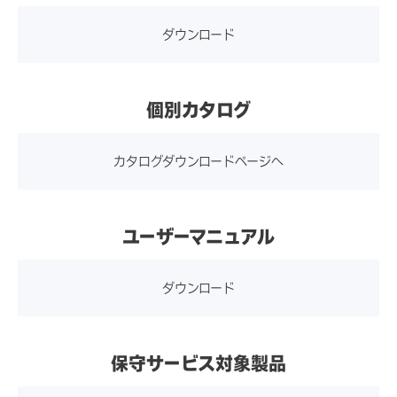
定時
(V)（23.8型）
×1、UK用×2）各1式
ダウンロード
映像信号入力接続
アナログ：RGBミニD-sub1
表示色
1677万色
個別カタログ
5ピン（レセプタクル）
デジタル：Display Port 20ピ
カタログダウンロードページへ
輝度
220cd/㎡（保護ガラス装着
ン（レセプタクル）
時）
デジタル：HDMIタイプA 19
ピン（レセプタクル）
ユーザーマニュアル
OSD
対応
ダウンロード
使用・保存温度範
使用時：0～40℃
囲
保存時及び輸送時：-20～6
コントラスト比
1300：1（標準値）
0℃
保守サービス対象製品