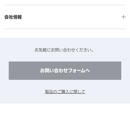
Android製品用MDM -EloView-
飲食店
カタログ・ユーザーマニュアルダウンロード
アクセサリー（別売オプション）
小売
会社情報
よくあるご質問
タッチパネルコンポーネント
医療・ヘルスケア
保証と修理のご案内
タッチパネルの技術紹介
アクセスマップ
産業
終息製品の修理対応期間のご案内
ソフトウェア・ハードウェアパートナー
お知らせ
事例紹介
お気軽にお問い合わせください。
保守サービスのご案内
動作検証済みハードウェアについて
プライバシーポリシー
コンテンツライブラリー
リユース・リサイクルサービスのご案内
製品に関するご案内（終息・仕様変更）
このサイトについて
お問い合わせフォームへ
CADデータ送付のご依頼
環境対応
製品の技術的なお問い合わせ
ARviewer
製品のご購入に関して
製品比較表