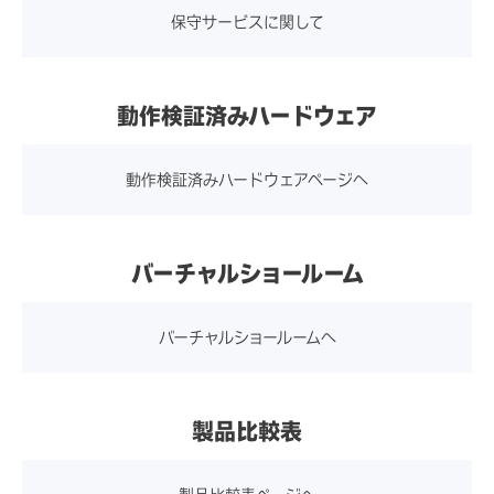
視野角
上下178°左右178°（コン
保守サービスに関して
使用・保存湿度範
使用時：20～80％RH（結露
トラスト比10以上での標準
囲
なきこと）
値）
保存時：10～95％RH（結露
動作検証済みハードウェア
なきこと）
映像入力
VGA、Display Port、HDMI
動作検証済みハードウェアページへ
規格
VCCIクラスB、電気用品安全
法、CCC、China RoHS、K
デジタル信号仕様
Display Port ver1.2準拠
バーチャルショールーム
C、BSMI、FCC、UL、ICES
HDMI 規格ver.1.4準拠
-003、c-UL、CE、RoHS、
バーチャルショールームへ
WEEE、UKCA、RCM、IEC
62368-1、Energy Star 8.0
製品比較表
スピーカー
2W×2（ステレオ）