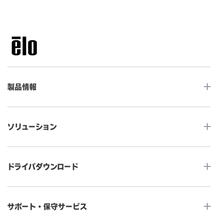
製品情報
LCDデスクトップタッチモニター
ソリューション
ノンタッチ モニター
タッチコンピューター
サイネージ
ドライバダウンロード
インタラクティブ・デジタルサイネージ
セルフサービス
産業用組込みタッチモニター
店舗DX
タッチパネル・ドライバ一覧
メディカルタッチモニター
サポート・保守サービス
POS
タッチパネル・ドライバ（製品ごと）