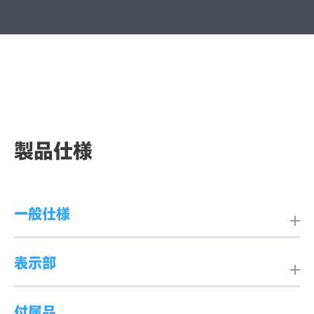
製品仕様
一般仕様
表示部
製品名
ET2410L-0NWA-1-BL-NS-
G（E139090）
付属品