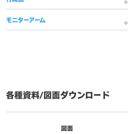
画面サイズ
23.8型
外形寸法
542.7mm(W)×319.4mm
モニターアーム
標準付属品
・国内用電源ケーブル（PSE
(H)×42.8mm(D)
アスペクト比
16:9
適合、3ピン、C5コネクタ、
日本フォームサービス
にて、弊社製品に対応するモニタ
長さ1.8m）1本
ーアーム各種を取り扱っております。
重量
約3.6kg
液晶表示（駆動）
TFTアクティブマトリックス方
・国内用3 ピン－2ピン電源
詳しい製品情報やご購入につきましては、直接お問い
方式
式
プラグ変換アダプター（PSE
合わせ下さい。
適合）1個
本体色
ブラック
・HDMIケーブル（HDMIタ
表面処理
アンチグレア（非光沢）
イプA オス-オス、長さ1.8
各種資料/
図面ダウンロード
電源
AC100～240V、50/60Hz
m）1本
・M4ネジ 4本
最大解像度
1920×1080
・タッチモニター注意書き、
消費電力
17W（Typ.）※パワーセーブ
クイックインストールガイ
図面
機能オン／デフォルト輝度設
表示エリア
527.04mm(H)×296.46mm
ド、およびEEI Label（EU用