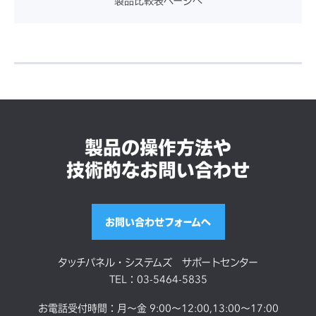
製品比較表ページへ
防塵防水
ガラス面：IP31準拠
耐衝撃性
ガラス面：IK06準拠
備考）複数サンプルの試験結
製品の操作方法や
果によるもので、製品の強度
技術的なお問い合わせ
を保証するものではありませ
ん。
お問い合わせフォームへ
VESAマウント規
100mm×100mm
タッチパネル・システムズ サポートセンター
格
TEL：03-5464-5835
お電話受付時間：月～金 9:00～12:00,13:00～17:00