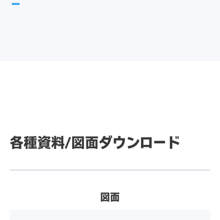
Bluetooth
BT 5.0対応（電波法適合モジ
ュール）
規格
VCCIクラスB、電波法、CC
C、China RoHS、UL、FCC
スピーカー
2W×2（ステレオ）
Part15、c-UL(CSA)、ICES-
003、CE、RoHS、WEEE、
UKCA、RCM、IEC62368-
1、国際エネルギースタープ
ログラム7.1
各種資料/
図面ダウンロード
図面