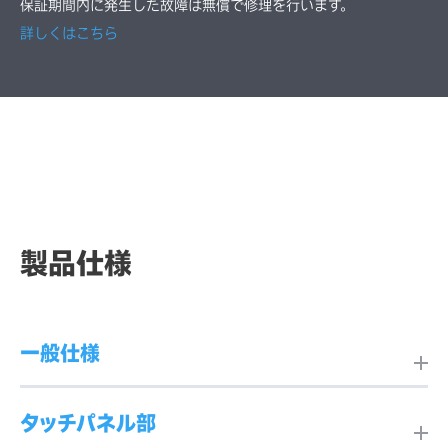
保証期間内に発生した故障は無償で修理を行います。
詳しくはこちら
製品仕様
一般仕様
タッチパネル部
製品名
EPS15S2-2UWA-1-MT-4