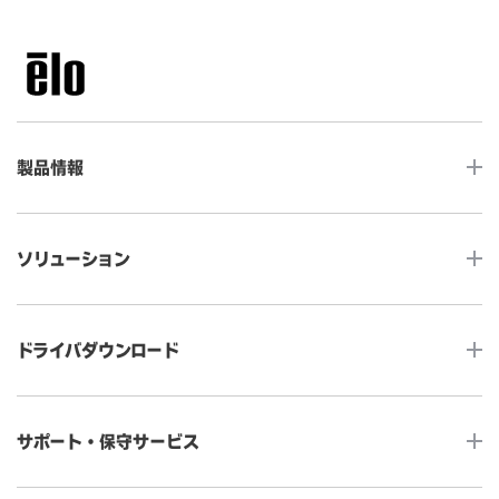
製品情報
LCDデスクトップタッチモニター
ソリューション
ノンタッチ モニター
タッチコンピューター
サイネージ
ドライバダウンロード
インタラクティブ・デジタルサイネージ
セルフサービス
産業用組込みタッチモニター
店舗DX
タッチパネル・ドライバ一覧
メディカルタッチモニター
サポート・保守サービス
POS
タッチパネル・ドライバ（製品ごと）
Android製品用MDM -EloView-
飲食店