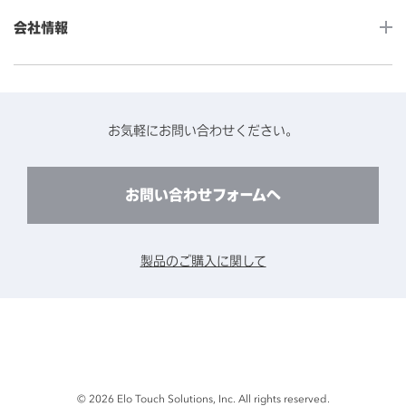
カタログ・ユーザーマニュアルダウンロード
アクセサリー（別売オプション）
小売
会社情報
よくあるご質問
タッチパネルコンポーネント
医療・ヘルスケア
保証と修理のご案内
タッチパネルの技術紹介
アクセスマップ
産業
終息製品の修理対応期間のご案内
ソフトウェア・ハードウェアパートナー
お知らせ
事例紹介
お気軽にお問い合わせください。
保守サービスのご案内
動作検証済みハードウェアについて
プライバシーポリシー
コンテンツライブラリー
リユース・リサイクルサービスのご案内
製品に関するご案内（終息・仕様変更）
このサイトについて
お問い合わせフォームへ
CADデータ送付のご依頼
環境対応
製品の技術的なお問い合わせ
ARviewer
製品のご購入に関して
製品比較表
© 2026 Elo Touch Solutions, Inc. All rights reserved.