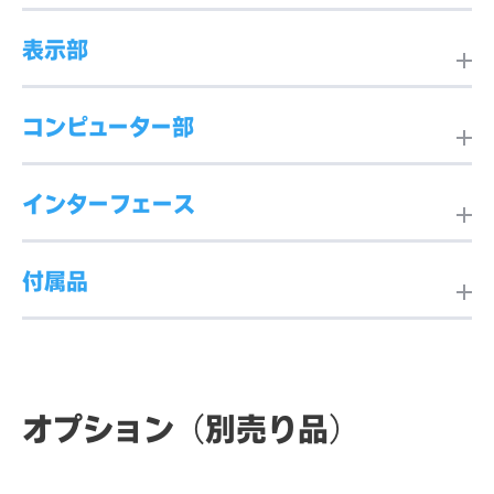
G-1S-W1-64-BK（E9315
表示部
24）
方式
投影型静電容量方式
コンピューター部
画面サイズ
15.0型
外形寸法
360mm(W)×389mm(H)×
タッチ点数
10点
221mm(D) （突起部除く）
インターフェース
CPU
Intel Celeron J4125
アスペクト比
4:3
表面処理
アンチグレア（非光沢）
重量
約5.3kg
付属品
インターフェース
＜ヘッド部＞
メモリ
4GB 2400MHz DDR4 SO-
最大解像度
1024×768
（本体）
・Gigabit Ethernet（RJ-4
DIMM
本体色
ブラック
5）×1
共通付属品
AC電源ケーブル（3ピン、長
・USB 3.0×1
さ1.8m、PSE品、IEC60320
表示エリア
304.1mm(H)×228.1mm(V)
オプション（別売り品）
ストレージ
M.2 SSD、128GB
・3.5mmオーディオジャック
-1 C5コネクタ）1本
（15.0型）
チルト角度
10～60°
×1
3P-2P変換アダプター（PSE
・Micro USB 2.0×4（弊社