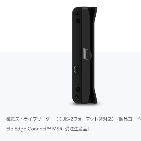
品）1個
OS
Windows 10 IoT Enterprise
表示色
26.2万色
オプション周辺機器専用）
電源
AC100V～240V、50/60Hz
ACアダプター（PSE適合、D
2019 LTSC 64bit（日本語起
・USB-C×1（システムで使
Cケーブル長さ1.8m、IEC60
動）
用中のため利用不可）
320-1 C6インレット）1個
輝度
340cd/㎡（標準値）
※レストアすることにより
消費電力
30W（Typ.）
シリアルケーブル（RJ-45 to
「Windows 10 IoT Enterpri
＜スタンド部＞
Dsub9オス、長さ0.9m）1本
se 2021 LTSC 64bit多言語
・シリアルポート（RJ45）×
コントラスト比
800：1（標準値）
使用・保存温度範
使用時：0～35℃
ケーブルカバー用ネジ（M3）
対応版（デフォルト英語）」
2
囲
保存時及び輸送時：-20～6
1本（本体に取り付けられて
に変更可能。
・USB 3.0×2
0℃
いる場合あり）
視野角
上下160°、左右160°
・USB 2.0×2
クイックインストールガイド
・24VパワードUSB×1
無線LAN (WiFi)
802.11 a/b/g/n/ac 2.4/5G
（英文）1部
使用・保存湿度範
使用時：20～80％RH（結露
・12VパワードUSB×2
Hz対応（電波法適合モジュー
注意書き 1部
囲
なきこと）
・12V/24Vキャッシュドロワ
ル）
磁気ストライプリーダー（※JIS-2フォーマット非対応） (製品コード：
ケーブルタイ 4本
保存時及び輸送時：5～95％
ーポート×1
Elo Edge Connect™ MSR [受注生産品]
RH（結露なきこと）
・USB-C×1