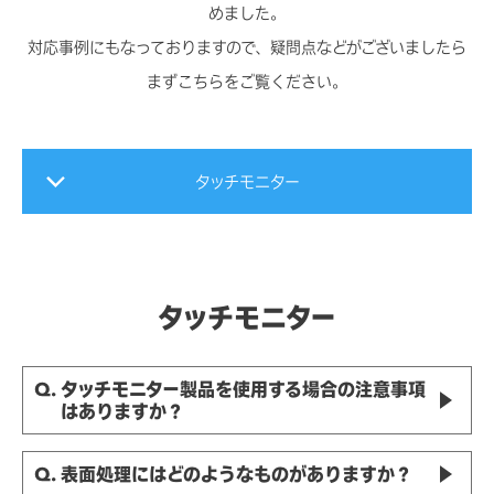
めました。
対応事例にもなっておりますので、疑問点などがございましたら
まずこちらをご覧ください。
特によくある質問
タッチモニター
Windows版タッチコンピューター/
IDS用コンピューター・モジュール
Android版
タッチモニター
タッチコンピューター
タッチパネル・ドライバ
Q. タッチモニター製品を使用する場合の注意事項
はありますか？
EloView
Q. 表面処理にはどのようなものがありますか？