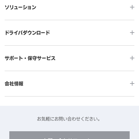
ソリューション
ノンタッチ モニター
タッチコンピューター
サイネージ
ドライバダウンロード
インタラクティブ・デジタルサイネージ
セルフサービス
産業用組込みタッチモニター
店舗DX
タッチパネル・ドライバ一覧
メディカルタッチモニター
サポート・保守サービス
POS
タッチパネル・ドライバ（製品ごと）
Android製品用MDM -EloView-
飲食店
カタログ・ユーザーマニュアルダウンロード
アクセサリー（別売オプション）
小売
会社情報
よくあるご質問
タッチパネルコンポーネント
医療・ヘルスケア
保証と修理のご案内
タッチパネルの技術紹介
アクセスマップ
産業
終息製品の修理対応期間のご案内
ソフトウェア・ハードウェアパートナー
お知らせ
事例紹介
お気軽にお問い合わせください。
保守サービスのご案内
動作検証済みハードウェアについて
プライバシーポリシー
コンテンツライブラリー
リユース・リサイクルサービスのご案内
製品に関するご案内（終息・仕様変更）
このサイトについて