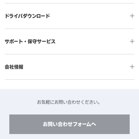
タッチコンピューター
サイネージ
ドライバダウンロード
インタラクティブ・デジタルサイネージ
セルフサービス
産業用組込みタッチモニター
店舗DX
タッチパネル・ドライバ一覧
メディカルタッチモニター
サポート・保守サービス
POS
タッチパネル・ドライバ（製品ごと）
Android製品用MDM -EloView-
飲食店
カタログ・ユーザーマニュアルダウンロード
アクセサリー（別売オプション）
小売
会社情報
よくあるご質問
タッチパネルコンポーネント
医療・ヘルスケア
保証と修理のご案内
タッチパネルの技術紹介
アクセスマップ
産業
終息製品の修理対応期間のご案内
ソフトウェア・ハードウェアパートナー
お知らせ
事例紹介
お気軽にお問い合わせください。
保守サービスのご案内
動作検証済みハードウェアについて
プライバシーポリシー
コンテンツライブラリー
リユース・リサイクルサービスのご案内
製品に関するご案内（終息・仕様変更）
このサイトについて
お問い合わせフォームへ
CADデータ送付のご依頼
環境対応
製品の技術的なお問い合わせ